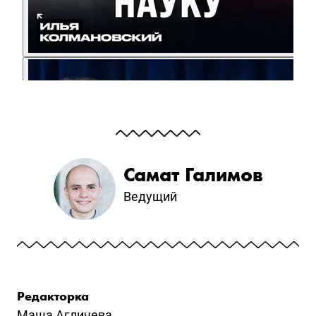
Самат Галимов
Ведущий
Редакторка
Маша Агличева